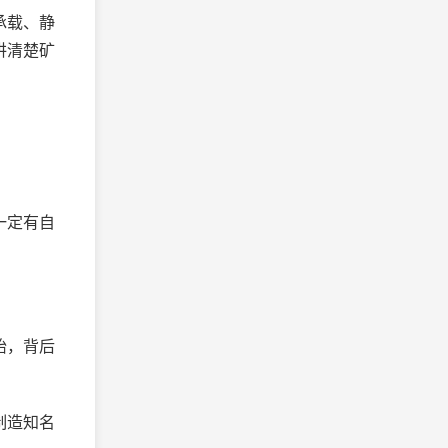
承载、静
讲清楚矿
。
一定有自
胎，背后
制造知名