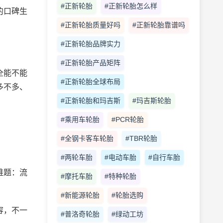
#正新轮胎
#正新轮胎怎么样
的口碑生
#正新轮胎质量好吗
#正新轮胎靠谱吗
#正新轮胎品牌实力
#正新轮胎产品矩阵
全能不能
#正新轮胎全球布局
多不多、
#正新轮胎和玛吉斯
#玛吉斯轮胎
#乘用车轮胎
#PCR轮胎
#全钢卡客车轮胎
#TBR轮胎
#两轮车胎
#电动车胎
#自行车胎
难题：流
#摩托车胎
#特种轮胎
#新能源轮胎
#轮胎选购
容，不一
#普洛奇轮胎
#绿动工坊