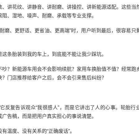
、讲花纹、讲静音、讲耐磨、讲操控、讲新能源适配。这些当
滚阻、湿地、噪声、耐磨、承载等专业支撑。
磨、更舒适、更省油、更高端”时，用户听到最后，很容易只
这条胎装到我的车上，到底能不能让我少踩坑。
吵？新能源车用会不会影响续航？家用车换胎值不值？经常跑
块？门店推荐给客户之后，会不会引来售后纠纷？
反复告诉观众“我很感人”，而是它讲出了人的心事。轮胎行
成广告稿，而是把用户真实担心的事说清楚。
温度、没有关系的“正确废话”。