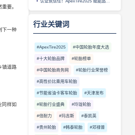
认证筑信任！ApexTire2025 赋能品牌溢价与出海破局
然重要。
行业关键词
剩下一种
#ApexTire2025
#中国轮胎年度大选
#十大轮胎品牌
#轮胎榜单
乡镇道路
#中国轮胎商务网
#轮胎行业荣誉榜
#高性价比乘用车轮胎
#节能省油卡客车轮胎
#天津发布
业同样如
#轮胎行业盛典
#玲珑轮胎
#倍耐力
#玛吉斯
#泰凯英
#贵州轮胎
#韩泰轮胎
#邓禄普