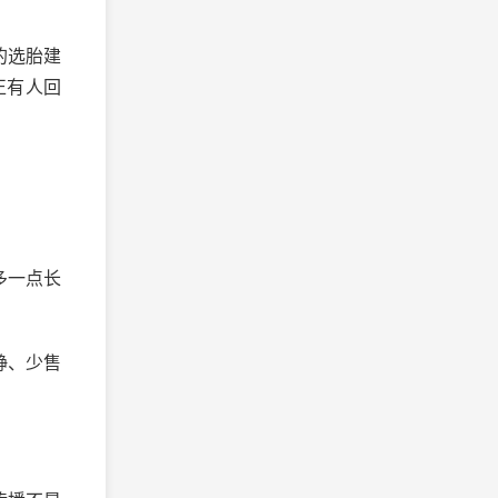
的选胎建
正有人回
多一点长
静、少售