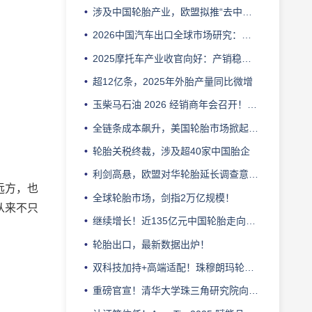
涉及中国轮胎产业，欧盟拟推“去中国化”
2026中国汽车出口全球市场研究：欧洲、北美、东南亚及澳新格局与趋势分析
2025摩托车产业收官向好：产销稳增、质效提升、结构优化
超12亿条，2025年外胎产量同比微增
玉柴马石油 2026 经销商年会召开！剑指 3 亿年销，龙护品牌锚定一线定位
全链条成本飙升，美国轮胎市场掀起结构性剧变
轮胎关税终裁，涉及超40家中国胎企
利剑高悬，欧盟对华轮胎延长调查意味着什么？
远方，也
全球轮胎市场，剑指2万亿规模！
从来不只
继续增长！近135亿元中国轮胎走向海外
轮胎出口，最新数据出炉！
双科技加持+高端适配！珠穆朗玛轮胎冲击 ApexTire2025
重磅官宣！清华大学珠三角研究院向晖主任出任ApexTire2025荣誉导师