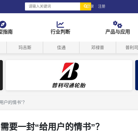
登录
|
注册
型指南
行业判断
产品与应用
玛吉斯
佳通
邓禄普
普利
用户的情书”？
需要一封“给用户的情书”？