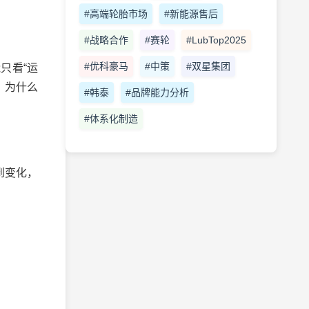
#高端轮胎市场
#新能源售后
#战略合作
#赛轮
#LubTop2025
#优科豪马
#中策
#双星集团
只看“运
？为什么
#韩泰
#品牌能力分析
#体系化制造
到变化，