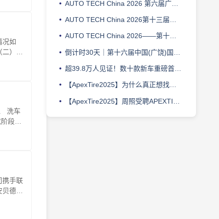
AUTO TECH China 2026 第六届广州国际新能源汽车产业智能制造技术展览会
AUTO TECH China 2026第十三届广州国际汽车零部件及加工技术、汽车模具展览会
AUTO TECH China 2026——第十三届广州国际汽车技术展览会
情况如
（二）供
倒计时30天｜第十六届中国(广饶)国际橡胶轮胎暨汽车配件展览会邀您共赴盛会
超39.8万人见证！数十款新车重磅首发，2000台爆改神车打造车迷狂欢盛宴！深圳改装车展圆满闭幕
【ApexTire2025】为什么真正想找增量的人，都该关注这场论坛？
【ApexTire2025】周照受聘APEXTIRE轮胎大选荣誉导师，并担任LUBTOP总评榜荣誉导师
、 洗车
或阶段性
司携手联
安贝德互