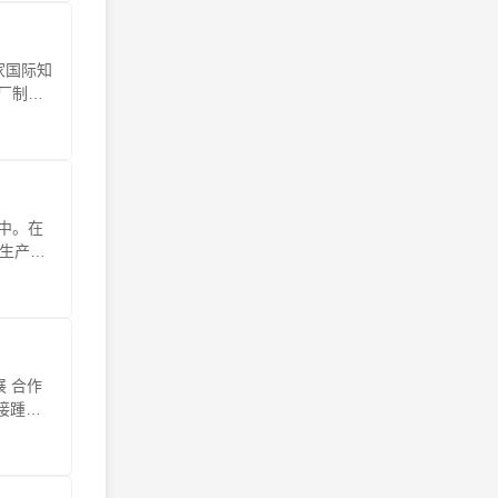
家国际知
厂制造
中。在
大生产。
展 合作
接踵，