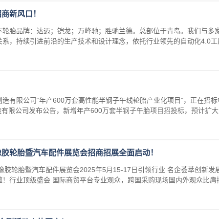
招商新风口！
下轮胎品牌：达迈；铠龙；万峰驰；胜驰兰德。总部位于青岛。我们与多
系，持续引进前沿的生产技术和设计理念，依托行业领先的自动化4.0工
造有限公司“年产600万套高性能半钢子午线轮胎产业化项目”，正在招标
制造有限公司发布公告，新增年产600万套半钢子午胎项目招投标，预计扩
橡胶轮胎暨汽车配件展览会招商招展全面启动！
橡胶轮胎暨汽车配件展览会2025年5月15-17日引领行业 名企荟萃创新发
邀！行业顶级盛会 国际商贸平台专业观众，跨国采购现场国内外观众比肩