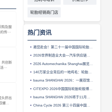
轮胎经销商门店
采购及服
热门资讯
传···
邀您赴会！第二十一届中国国际轮胎轮毂博览会9月登场
2026世界制造业大会—汽车供应链技术展：解码安徽产业生态
，共创新
2026 Automechanika Shanghai展览会议双核驱动，聚焦汽车产业创新、可持续发展与协同共赢
···
140万家企业背后的一地鸡毛：轮胎经销商正在被谁“优化”掉？
bauma SHANGHAI 2026：一展双馆 扩容升级
CITEXPO 2026中国国际轮胎轮毂博览会
bauma SHANGHAI 2026将于11月在上海举办，工程机械行业盛会再启幕
辊头挤出
双螺杆
China Cycle 2026 第三十四届中国国际自行车展览会将于5月在上海举办