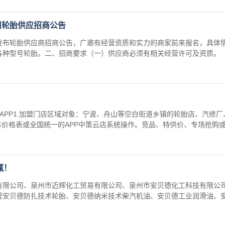
司轮胎供应招商公告
发布轮胎供应商招商公告，广邀有经营资质和实力的商家前来报名，具体
各种型号轮胎。二、招商要求（一）供应商必须有相关经营许可及资质。
 APP1.加盟门店区域对象：宁波、舟山等空白街道乡镇的轮胎店、汽修厂
本价格表或全国统一的APP中策云店系统操作。竞品、特供价、专场抢购
赢！
有限公司、泉州市迈辉化工贸易有限公司、泉州市安贝德化工科技有限公
营安贝德防扎技术轮胎、安贝德纳米技术柴汽机油、安贝德工业润滑油、