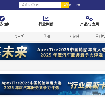
登录
|
注册
型指南
行业判断
产品与应用
玛吉斯
佳通
邓禄普
普利