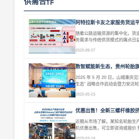
供需合作
阿特拉斯卡友之家服务货运
随着公路运输资源的集中化，货
务需求与传统供货模式的痛点日益
2025-09-27
数智赋能新生态，贵州轮胎
2025 年 5 月 20 日，
生态” 战略合作启动会暨力安达
2025-05-23
优惠出售！全新三螺杆橡胶
近期从市场了解，某知名轮胎生产商
机优惠出售，可立即咨询或报价 知
辊头挤出···
2025-03-19