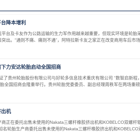
平台降本增利
运平台及卡友作为公路运输的生力军作用越来越重要，但现实环境是轮胎
突出。“通则不痛、痛则不通”，阿特拉斯卡友之家正在改变商用车后市场的
旗下力安达轮胎启动全国招商
山城重庆见证了贵州轮胎股份有限公司与好轮多信息技术重庆有限公司 “数智启新程
轮胎全国招商会隆重举行。贵州轮胎党委委员、副总经理周秩军在两场重磅活
挤出机
正在委托出售未使用的Nakata三螺杆橡胶挤出机和KOBELCO双螺杆
名轮胎生产商委托出售未使用的Nakata三螺杆橡胶挤出机和KOBELCO