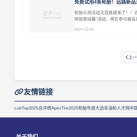
免费试用4条轮胎！远路新品
轮胎众测活动又双叒叕来了！！近日
体验官招募”活动，将在参与报名的所
2024-12-26
上一
友情链接
LubTop2025总评榜
ApexTire2025轮胎年度大选
车油轮人才网
中