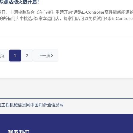
众测活动火热开启！
，丰源轮胎联合《车与轮》重磅开启“远路E-Controller高性能新能源
有门店中挑选出3家幸运门店，每家门店可以免费试用4条E-Controller轮
页
1
2
下一页
国工程机械信息网
中国润滑油信息网