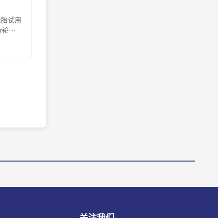
轮胎试用
···