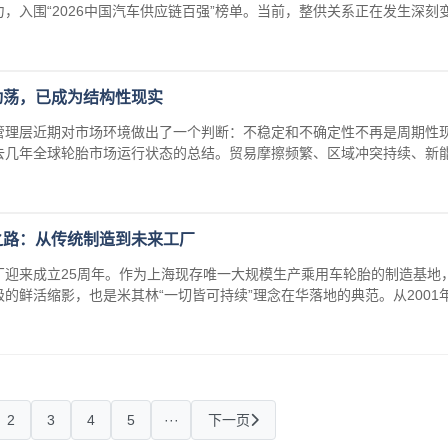
，入围“2026中国汽车供应链百强”榜单。当前，整供关系正在发生深刻
动荡，已成为结构性现实
管理层近期对市场环境做出了一个判断：不稳定和不确定性不再是周期性
去几年全球轮胎市场运行状态的总结。贸易摩擦频繁、区域冲突持续、新
之路：从传统制造到未来工厂
海工厂迎来成立25周年。作为上海现存唯一大规模生产乘用车轮胎的制造基地
的鲜活缩影，也是米其林“一切皆可持续”理念在华落地的典范。从2001
2
3
4
5
···
下一页