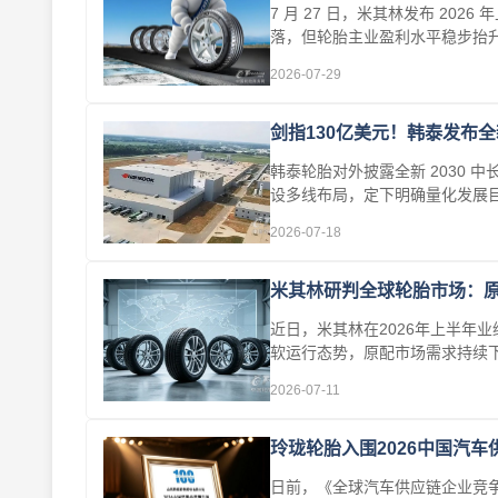
7 月 27 日，米其林发布 2
落，但轮胎主业盈利水平稳步抬
年···
2026-07-29
剑指130亿美元！韩泰发布
韩泰轮胎对外披露全新 2030
设多线布局，定下明确量化发展
···
2026-07-18
米其林研判全球轮胎市场：
近日，米其林在2026年上半年
软运行态势，原配市场需求持续
著···
2026-07-11
玲珑轮胎入围2026中国汽车
日前，《全球汽车供应链企业竞争