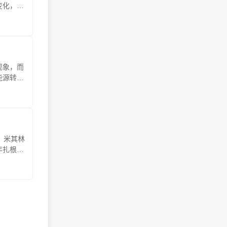
变化，能
现象，而
能源转型
，米其林
年扎根闵