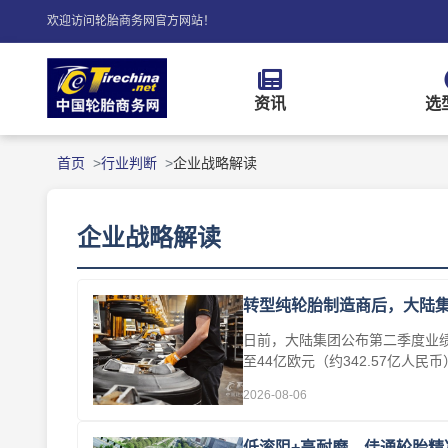
欢迎访问轮胎商务网官方网站！
资讯
选
首页
行业判断
企业战略解读
企业战略解读
转型纯轮胎制造商后，大陆
日前，大陆集团公布第二季度业绩
至44亿欧元（约342.57亿人
35.1%···
2026-08-06
低滚阻+高耐磨，佳通轮胎精