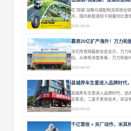
在“双碳”战略与城配物流高效化
月，国内新能源轻卡销量同比激增
及···
2026-08-04
募资20亿扩产海外！万力轮
深交所官网最新信息显示，万力轮
段。从审核进度来看，万力轮胎IP
为“已···
2026-08-04
县城养车生意进入品牌时代，
县城养车生意进入品牌时代，途虎
定客流；二是手里有技术，却没有
2026-08-03
千亿营收 + 关厂动作，米