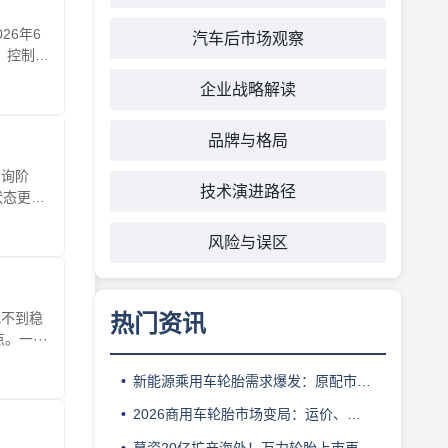
26年6
汽车后市场观察
）控制以
企业战略解读
品牌与格局
问询阶
技术演进路径
状态更新
风险与误区
找不到稳
热门资讯
一···
新能源乘用车轮胎需求爆发：原配市场红利与替换渠道难点解析
2026商用车轮胎市场变局：运价、限重、维保成本如何影响车队换胎选择
募资20亿扩产海外！万力轮胎上市再进一步