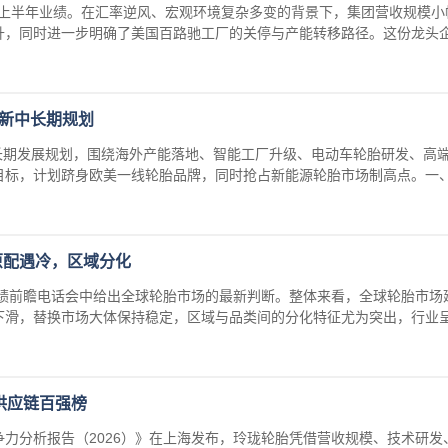
026 年上半年业绩。在汇率逆风、宏观环境复杂多变的背景下，集团营收规模
升，同时进一步明确了美国百路驰工厂的关停与产能转移路径。这份龙头
全新中长期规划
 中长期发展规划，围绕海外产能落地、智能工厂升级、电动车轮胎研发、高
目标，计划跻身欧美一线轮胎品牌，同时抢占新能源轮胎市场制高点。一
原配遇冷，区域分化
业绩前瞻电话会中给出全球轮胎市场的最新判断。整体来看，全球轮胎市场
下滑，替换市场大体保持稳定，区域与品类间的分化特征尤为突出，行业
供应链百强榜
力分析报告（2026）》在上海发布，玲珑轮胎凭借营收规模、技术研发