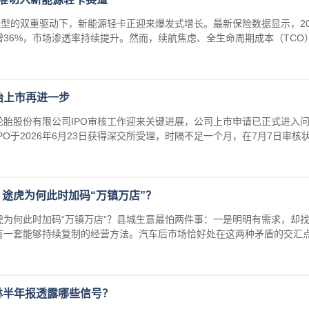
转型的双重驱动下，新能源轻卡正迎来爆发式增长。最新保险数据显示，20
36%，市场渗透率持续提升。然而，续航焦虑、全生命周期成本（TCO
胎上市再进一步
胎股份有限公司IPO审核工作迎来关键进展，公司上市申请已正式进入
O于2026年6月23日获得深交所受理，时隔不足一个月，在7月7日审核
途虎为何此时加码“万镇万店”？
为何此时加码“万镇万店”？县城生意最怕两件事：一是明明有需求，却
一套能够持续复制的经营方法。汽车后市场恰好处在这两种矛盾的交汇点。
其林半年报透露哪些信号？