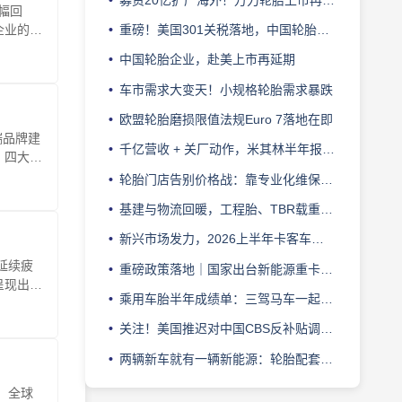
小幅回
企业的半
重磅！美国301关税落地，中国轮胎移道东南亚也难避
中国轮胎企业，赴美上市再延期
车市需求大变天！小规格轮胎需求暴跌
欧盟轮胎磨损限值法规Euro 7落地在即
端品牌建
千亿营收 + 关厂动作，米其林半年报透露哪些信号？
、四大量
轮胎门店告别价格战：靠专业化维保服务提升终端溢价能力
基建与物流回暖，工程胎、TBR载重胎市场增量空间研判
新兴市场发力，2026上半年卡客车轮胎出口创新高
延续疲
重磅政策落地｜国家出台新能源重卡规模化发展顶层实施方案
呈现出显
乘用车胎半年成绩单：三驾马车一起慢，行业进入“挤利润”
关注！美国推迟对中国CBS反补贴调查初裁时间
两辆新车就有一辆新能源：轮胎配套迎格局重构
、全球