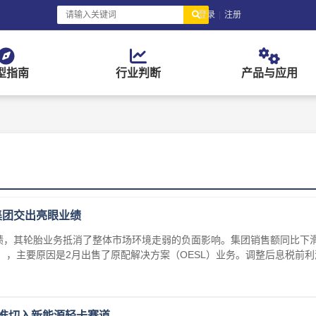
登录
|
注册
型指南
行业判断
产品与应用
集团交出亮眼业绩
，其轮胎业务抵消了整体市场环境走弱的负面影响。集团销售额同比下滑9
民币），主要原因是2月出售了原配解决方案（OESL）业务。调整后息税前
准切入新能源轻卡赛道