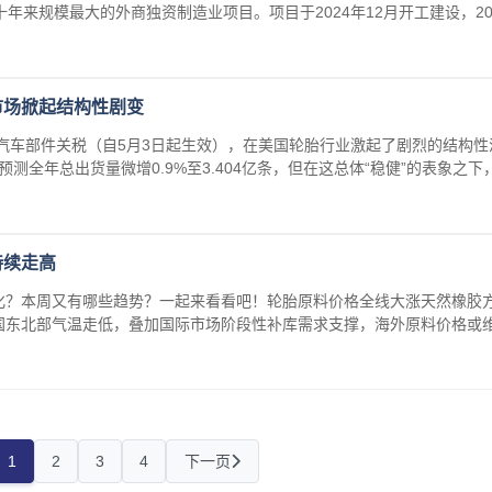
年来规模最大的外商独资制造业项目。项目于2024年12月开工建设，202
市场掀起结构性剧变
进口汽车部件关税（自5月3日起生效），在美国轮胎行业激起了剧烈的结构性
预测全年总出货量微增0.9%至3.404亿条，但在这总体“稳健”的表象之下
持续走高
化？本周又有哪些趋势？一起来看看吧！轮胎原料价格全线大涨天然橡胶
国东北部气温走低，叠加国际市场阶段性补库需求支撑，海外原料价格或
1
2
3
4
下一页