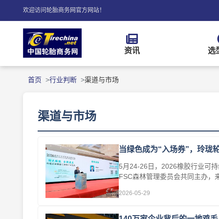
欢迎访问轮胎商务网官方网站！
资讯
选
首页
行业判断
渠道与市场
渠道与市场
当绿色成为“入场券”，玲珑
5月24-26日，2026橡胶行
FSC森林管理委员会共同主办
构、律所···
2026-05-29
140万家企业背后的一地鸡