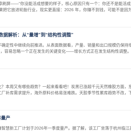
文章刷屏——“你没能活成想要的样子，核心原因只有一个：你还不是能活
把它放进轮胎行业，现实更直接：2026 年，你赚不到钱，可能不是因为市
口数据解析：从“量增”到“结构性调整”
不确定性中继续向前推进。从表面数据看，产量、销量和出口规模仍保持
面，容易忽略一个正在发生的关键变化——增长方式正在发生结构性调整。对
！
化？本周又有哪些趋势？一起来看看吧！炭黑已涨超千元天然橡胶方面，
工厂补库需求提升，海外原料价格易涨难跌。天胶季节性累库趋势不改，
将量产
智慧新工厂计划于2026年一季度量产。据了解，该工厂坐落于杭州临江