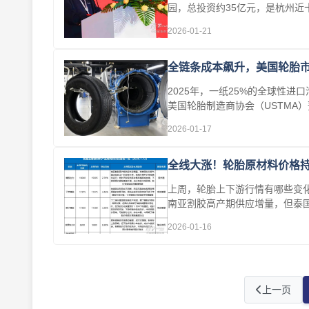
园，总投资约35亿元，是杭州近十
月投产···
2026-01-21
全链条成本飙升，美国轮胎
2025年，一纸25%的全球性
美国轮胎制造商协会（USTMA）
刻的···
2026-01-17
全线大涨！轮胎原材料价格
上周，轮胎上下游行情有哪些变
南亚割胶高产期供应增量，但泰
···
2026-01-16
上一页