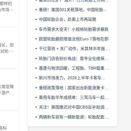
成那样的
场···
重磅！美国301关税落地，中国轮胎移道东南亚也难避
中国轮胎企业，赴美上市再延期
车市需求大变天！小规格轮胎需求暴跌
欧盟轮胎磨损限值法规Euro 7落地在即
增长，但
千亿营收 + 关厂动作，米其林半年报透露哪些信号？
轮···
轮胎门店告别价格战：靠专业化维保服务提升终端溢价能力
基建与物流回暖，工程胎、TBR载重胎市场增量空间研判
新兴市场发力，2026上半年卡客车轮胎出口创新高
东南亚降
重磅政策落地｜国家出台新能源重卡规模化发展顶层实施方案
下游产销
乘用车胎半年成绩单：三驾马车一起慢，行业进入“挤利润”
关注！美国推迟对中国CBS反补贴调查初裁时间
两辆新车就有一辆新能源：轮胎配套迎格局重构
高科