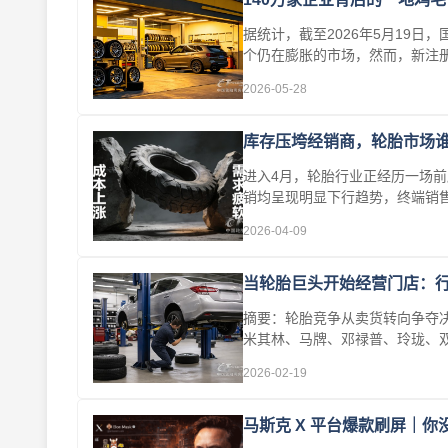
据统计，截至2026年5月19日
个仍在膨胀的市场，然而，新注册量
头···
2026-05-28
库存压垮经销商，轮胎市场
进入4月，轮胎行业正经历一场前
销均呈现明显下行趋势，终端销售
2026-04-09
当轮胎巨头开始经营门店：行
摘要：轮胎竞争从卖货转向争夺决
米其林、马牌、邓禄普、玲珑、
到百···
2026-02-19
马斯克 X 平台爆款刷屏｜