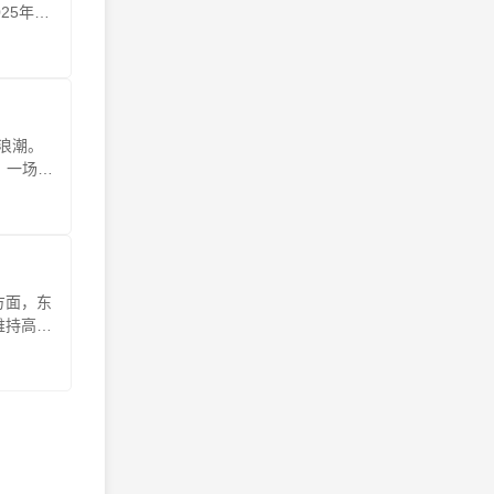
5年11
浪潮。
，一场深
方面，东
维持高位