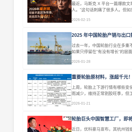
最近，马斯克 X 平台一篇爆款
人。”这句话刺痛了很多人。但如果
2026-02-15
2025 年中国轮胎产销与出
过去一年，中国轮胎行业在多重
如果只停留在“有没有增长”的层
2026-01-28
重要轮胎原材料，涨超千元
上周，轮胎上下游行情有哪些变
雨减少，维持正常割胶旺季，但
···
2026-01-21
轮胎巨头中国智慧工厂，即
近日，优科豪马宣布，其杭州钱塘