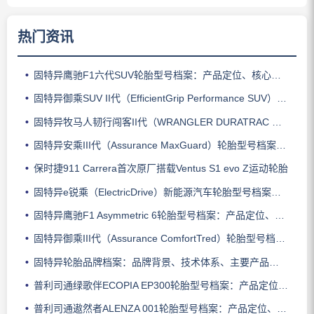
热门资讯
固特异鹰驰F1六代SUV轮胎型号档案：产品定位、核心技术、适用车型与使用场景
固特异御乘SUV II代（EfficientGrip Performance SUV）轮胎型号档案：产品定位、核心技术、适用车型与使用场景
固特异牧马人韧行闯客II代（WRANGLER DURATRAC RT）轮胎型号档案：产品定位、核心技术、适用车型与使用场景
固特异安乘III代（Assurance MaxGuard）轮胎型号档案：产品定位、核心技术、适用车型与使用场景
保时捷911 Carrera首次原厂搭载Ventus S1 evo Z运动轮胎
固特异e锐乘（ElectricDrive）新能源汽车轮胎型号档案：产品定位、核心技术、适用车型与使用场景
固特异鹰驰F1 Asymmetric 6轮胎型号档案：产品定位、核心技术、适用车型与使用场景
固特异御乘III代（Assurance ComfortTred）轮胎型号档案：产品定位、核心技术、适用车型与使用场景
固特异轮胎品牌档案：品牌背景、技术体系、主要产品系列与适用场景
普利司通绿歌伴ECOPIA EP300轮胎型号档案：产品定位、核心技术、适用车型与使用场景
普利司通遨然者ALENZA 001轮胎型号档案：产品定位、核心技术、适用车型与使用场景