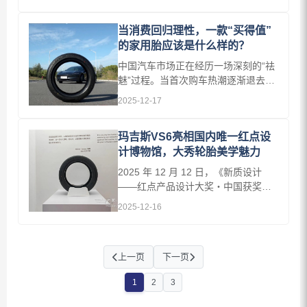
（Tirechina.net）获悉，玛吉斯轮胎
凭借在协同研发与配套服务领域的出
当消费回归理性，一款“买得值”
色表现，荣膺小鹏汽车年度“合作协同
的家用胎应该是什么样的？
奖”。···
中国汽车市场正在经历一场深刻的“祛
魅”过程。当首次购车热潮逐渐退去，
汽车消费正从“炫耀性符号”回归到“实
2025-12-17
用适配”的本质。尤其是家庭用户，比
起追求各种浮华概念，他们更愿意为
玛吉斯VS6亮相国内唯一红点设
能够让全家都满意的真实体验和长···
计博物馆，大秀轮胎美学魅力
2025 年 12 月 12 日，《新质设计
——红点产品设计大奖・中国获奖作
品精选展》在红点设计博物馆・厦门
2025-12-16
正式拉开帷幕。据中国轮胎商务网
（Tirechina.net）了解，此次展览精
选了超过100件红点产品设计大奖中国
上一页
下一页
获奖作品，···
1
2
3