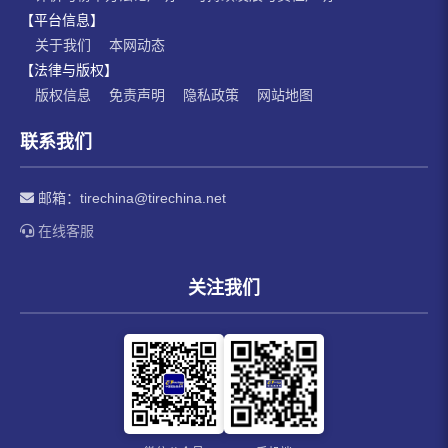
【平台信息】
关于我们
本网动态
【法律与版权】
版权信息
免责声明
隐私政策
网站地图
联系我们
邮箱：
tirechina@tirechina.net
在线客服
关注我们