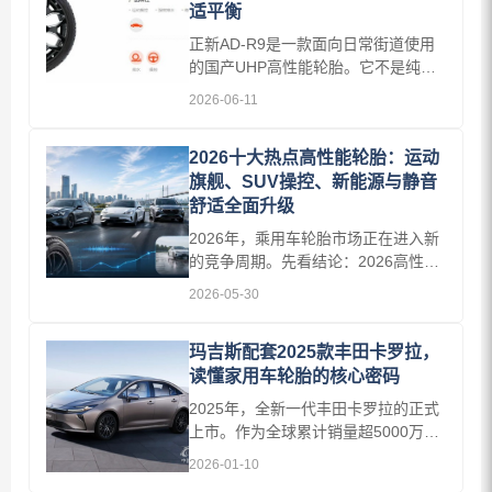
适平衡
正新AD-R9是一款面向日常街道使用
的国产UHP高性能轮胎。它不是纯赛
道取向产品，核心优势体现在湿地安
2026-06-11
全、转向响应、高速稳定性以及日常
驾驶体验之间的平衡。对于17—18英
2026十大热点高性能轮胎：运动
寸家用轿车、运动型轿车和部分SUV
旗舰、SUV操控、新能源与静音
用户，如果希···
舒适全面升级
2026年，乘用车轮胎市场正在进入新
的竞争周期。先看结论：2026高性能
轮胎按场景怎么选？使用场景重点推
2026-05-30
荐方向代表产品适合人群运动操控 /
高速通勤 / 湿地驾驶高性能街胎、国
玛吉斯配套2025款丰田卡罗拉，
产运动操控胎正新AD-R9、玛吉斯
读懂家用车轮胎的核心密码
VICTRA SP···
2025年，全新一代丰田卡罗拉的正式
上市。作为全球累计销量超5000万辆
的“家用车标杆”，新款卡罗拉从尺寸、
2026-01-10
设计新到动力全维度迭代，精准回应