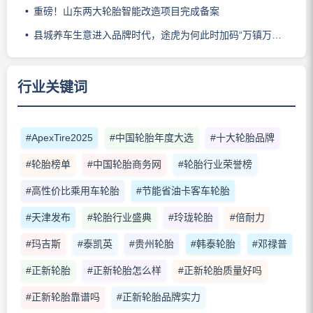
重磅！山东两大轮胎智能改造项目完成备案
县城养车生意进入品牌时代，途虎为何此时加码“万镇万店”？
行业关键词
#ApexTire2025
#中国轮胎年度大选
#十大轮胎品牌
#轮胎榜单
#中国轮胎商务网
#轮胎行业荣誉榜
#高性价比乘用车轮胎
#节能省油卡客车轮胎
#天津发布
#轮胎行业盛典
#玲珑轮胎
#倍耐力
#玛吉斯
#泰凯英
#贵州轮胎
#韩泰轮胎
#邓禄普
#正新轮胎
#正新轮胎怎么样
#正新轮胎质量好吗
#正新轮胎靠谱吗
#正新轮胎品牌实力