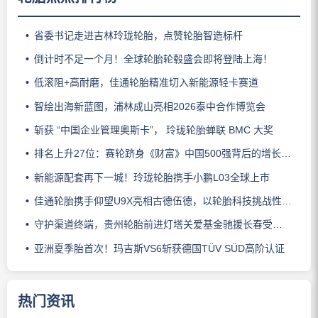
省委书记走进吉林玲珑轮胎，点赞轮胎智造标杆
倒计时不足一个月！全球轮胎轮毂盛会即将登陆上海！
低滚阻+高耐磨，佳通轮胎精准切入新能源轻卡赛道
智绘出海新蓝图，浦林成山亮相2026泰中合作博览会
斩获 “中国企业管理奥斯卡”， 玲珑轮胎蝉联 BMC 大奖
排名上升27位：赛轮跻身《财富》中国500强背后的增长逻辑
新能源配套再下一城！玲珑轮胎携手小鹏L03全球上市
佳通轮胎携手仰望U9X亮相古德伍德，以轮胎科技挑战性能边界
守护渠道终端，贵州轮胎前进灯塔关爱基金驰援长春受灾门店
亚洲夏季胎首次！玛吉斯VS6斩获德国TÜV SÜD高阶认证
热门资讯