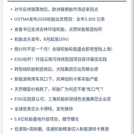
对华反倾销落地后，欧洲替换胎市场迎来拐点
USTMA发布2026轮胎出货预测：全年3.303 亿条
省委书记走进吉林玲珑轮胎，点赞轮胎智造标杆
轮胎龙头宣布，8月起涨10%！
倒计时不足一个月！全球轮胎轮毂盛会即将登陆上海！
ESG标杆！玲珑云南可持续胶园项目获评最佳实践
转型纯轮胎制造商后，大陆集团交出亮眼业绩
新能源商用车风口下，风神加码卡客车胎产能
天然橡胶价格跌了，轮胎厂为何还不敢“松口气”？
ESG实践获认可，三角轮胎斩获绿色发展典范企业奖
全球炭黑巨头卡博特，宣布换帅
5.8亿轮胎基地升级项目，细节曝光
低滚阻+高耐磨，佳通轮胎精准切入新能源轻卡赛道