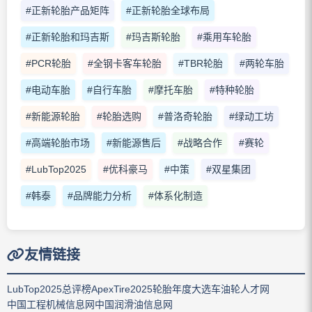
#正新轮胎产品矩阵
#正新轮胎全球布局
#正新轮胎和玛吉斯
#玛吉斯轮胎
#乘用车轮胎
#PCR轮胎
#全钢卡客车轮胎
#TBR轮胎
#两轮车胎
#电动车胎
#自行车胎
#摩托车胎
#特种轮胎
#新能源轮胎
#轮胎选购
#普洛奇轮胎
#绿动工坊
#高端轮胎市场
#新能源售后
#战略合作
#赛轮
#LubTop2025
#优科豪马
#中策
#双星集团
#韩泰
#品牌能力分析
#体系化制造
友情链接
LubTop2025总评榜
ApexTire2025轮胎年度大选
车油轮人才网
中国工程机械信息网
中国润滑油信息网