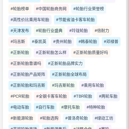
#轮胎榜单
#中国轮胎商务网
#轮胎行业荣誉榜
#高性价比乘用车轮胎
#节能省油卡客车轮胎
#天津发布
#轮胎行业盛典
#玲珑轮胎
#倍耐力
#玛吉斯
#泰凯英
#贵州轮胎
#韩泰轮胎
#邓禄普
#正新轮胎
#正新轮胎怎么样
#正新轮胎质量好吗
#正新轮胎靠谱吗
#正新轮胎品牌实力
#正新轮胎产品矩阵
#正新轮胎全球布局
#正新轮胎和玛吉斯
#玛吉斯轮胎
#乘用车轮胎
#PCR轮胎
#全钢卡客车轮胎
#TBR轮胎
#两轮车胎
#电动车胎
#自行车胎
#摩托车胎
#特种轮胎
#新能源轮胎
#轮胎选购
#普洛奇轮胎
#绿动工坊
#高端轮胎市场
#新能源售后
#战略合作
#赛轮