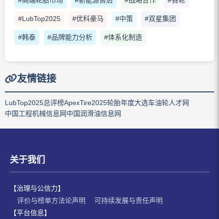
#LubTop2025
#优科豪马
#中策
#双星集团
#韩泰
#品牌能力分析
#体系化制造
友情链接
LubTop2025总评榜
ApexTire2025轮胎年度大选
车油轮人才网
中国工程机械信息网
中国润滑油信息网
关于我们
【治理与公信力】
评价与榜单方法论声明
可持续发展与责任声明
【平台信息】