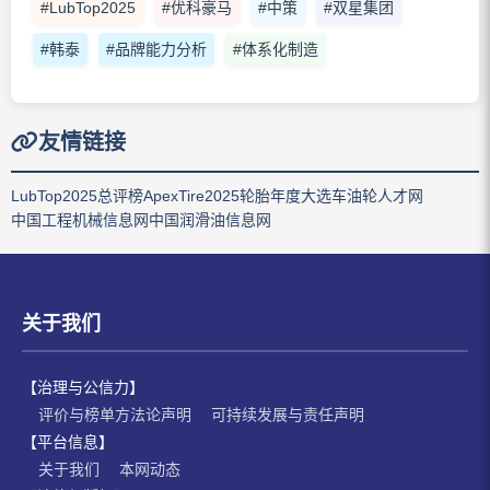
#LubTop2025
#优科豪马
#中策
#双星集团
#韩泰
#品牌能力分析
#体系化制造
友情链接
LubTop2025总评榜
ApexTire2025轮胎年度大选
车油轮人才网
中国工程机械信息网
中国润滑油信息网
关于我们
【治理与公信力】
评价与榜单方法论声明
可持续发展与责任声明
【平台信息】
关于我们
本网动态