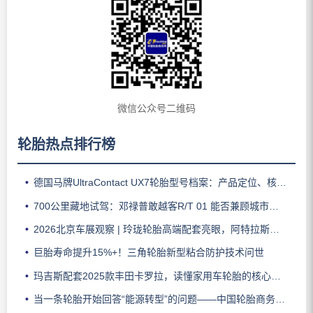
微信公众号二维码
轮胎热点排行榜
德国马牌UltraContact UX7轮胎型号档案：产品定位、核心技术、适用车型与使用场景
700公里藏地试驾：邓禄普敢越客R/T 01 能否兼顾城市与越野？
2026北京车展观察 | 玲珑轮胎高端配套亮眼，阿特拉斯助力智界V9领跑豪华MPV市场
巨胎寿命提升15%+！三角轮胎新型粘合防护技术问世
玛吉斯配套2025款丰田卡罗拉，读懂家用车轮胎的核心密码
当一条轮胎开始回答“能源转型”的问题——中国轮胎商务网解读赛轮全新一代商用车轮胎发布