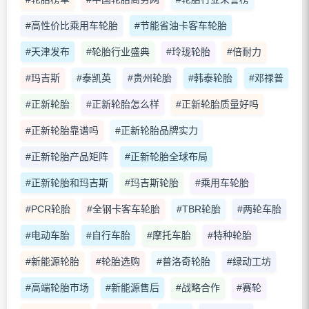
#高性价比乘用车轮胎
#节能省油卡客车轮胎
#天津发布
#轮胎行业盛典
#玲珑轮胎
#倍耐力
#玛吉斯
#泰凯英
#贵州轮胎
#韩泰轮胎
#邓禄普
#正新轮胎
#正新轮胎怎么样
#正新轮胎质量好吗
#正新轮胎靠谱吗
#正新轮胎品牌实力
#正新轮胎产品矩阵
#正新轮胎全球布局
#正新轮胎和玛吉斯
#玛吉斯轮胎
#乘用车轮胎
#PCR轮胎
#全钢卡客车轮胎
#TBR轮胎
#两轮车胎
#电动车胎
#自行车胎
#摩托车胎
#特种轮胎
#新能源轮胎
#轮胎选购
#普洛奇轮胎
#绿动工坊
#高端轮胎市场
#新能源售后
#战略合作
#赛轮