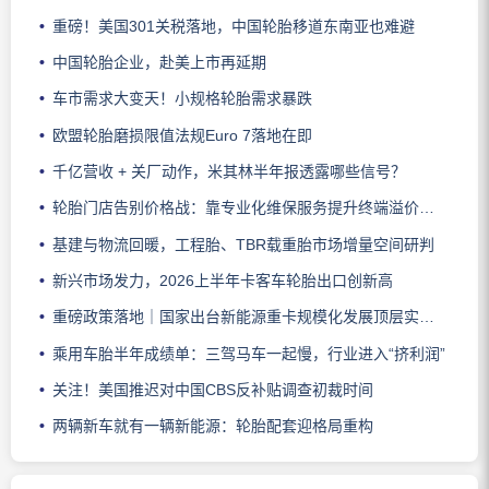
重磅！美国301关税落地，中国轮胎移道东南亚也难避
中国轮胎企业，赴美上市再延期
车市需求大变天！小规格轮胎需求暴跌
欧盟轮胎磨损限值法规Euro 7落地在即
千亿营收 + 关厂动作，米其林半年报透露哪些信号？
轮胎门店告别价格战：靠专业化维保服务提升终端溢价能力
基建与物流回暖，工程胎、TBR载重胎市场增量空间研判
新兴市场发力，2026上半年卡客车轮胎出口创新高
重磅政策落地｜国家出台新能源重卡规模化发展顶层实施方案
乘用车胎半年成绩单：三驾马车一起慢，行业进入“挤利润”
关注！美国推迟对中国CBS反补贴调查初裁时间
两辆新车就有一辆新能源：轮胎配套迎格局重构