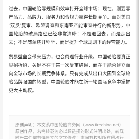
过去，中国轮胎靠规模和效率打开全球市场；现在，则要靠
产品力、品牌力、服务力和合规力赢得长期竞争。面对美国
“双反”复审、欧盟调查和东南亚产能审查并行的新形势，中
国轮胎的破局路径已经非常清晰：不是退回去，而是走出
去；不是简单绕开壁垒，而是提升全球规则下的经营能力。
贸易壁垒会带来压力，也会倒逼行业升级。中国轮胎要真正
见招拆招，关键不在于某一次复审结果，而在于能否建立面
向全球市场的长期竞争体系。只有完成从出口大国到全球轮
胎品牌强国的转型，中国轮胎才能在新一轮国际竞争中掌握
更大主动权。
原创声明：本文系中国轮胎商务网（www.tirechina.net）
原创作品，若需转载务必以超链接的形式注明出处，转载
时严禁任何有悖原文的文字修改；本网有权对所有侵权行