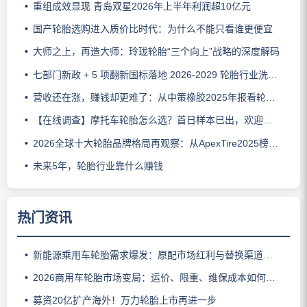
重组成效显现 青岛双星2026年上半年利润超10亿元
国产轮胎选购进入质价比时代：为什么不能只看谁更便宜
大师之上，再造大师：玲珑轮胎“三个向上”战略的深度解码
七部门新政 + 5 项翻新国标落地 2026‑2029 轮胎行业洗牌加速，老旧产能 5 年内淘汰
营收还在涨，赚钱却更难了：从中策橡胶2025年报看轮胎行业的新压力
【在线调查】摩托车轮胎怎么选？首日样本已出，欢迎继续投票
2026全球十大轮胎品牌格局再观察：从ApexTire2025榜单看行业新变化
未来5年，轮胎行业靠什么赚钱
热门资讯
新能源乘用车轮胎需求爆发：原配市场红利与替换渠道难点解析
2026商用车轮胎市场变局：运价、限重、维保成本如何影响车队换胎选择
募资20亿扩产海外！万力轮胎上市再进一步