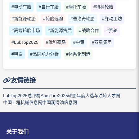
#电动车胎
#自行车胎
#摩托车胎
#特种轮胎
#新能源轮胎
#轮胎选购
#普洛奇轮胎
#绿动工坊
#高端轮胎市场
#新能源售后
#战略合作
#赛轮
#LubTop2025
#优科豪马
#中策
#双星集团
#韩泰
#品牌能力分析
#体系化制造
友情链接
LubTop2025总评榜
ApexTire2025轮胎年度大选
车油轮人才网
中国工程机械信息网
中国润滑油信息网
关于我们