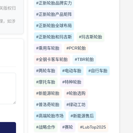
#正新轮胎品牌实力
关版权归
#正新轮胎产品矩阵
理，如涉
#正新轮胎全球布局
#正新轮胎和玛吉斯
#玛吉斯轮胎
#乘用车轮胎
#PCR轮胎
#全钢卡客车轮胎
#TBR轮胎
#两轮车胎
#电动车胎
#自行车胎
#摩托车胎
#特种轮胎
#新能源轮胎
#轮胎选购
#普洛奇轮胎
#绿动工坊
#高端轮胎市场
#新能源售后
#战略合作
#赛轮
#LubTop2025