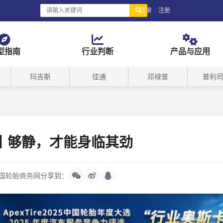
登录
|
注册
型指南
行业判断
产品与应用
玛吉斯
佳通
邓禄普
普利
丨够静，才能身临其劲
国轮胎商务网
分享到：