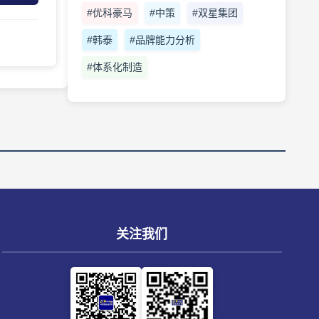
#优科豪马
#中策
#双星集团
#韩泰
#品牌能力分析
#体系化制造
关注我们