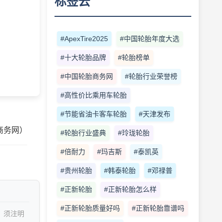
标签云
#ApexTire2025
#中国轮胎年度大选
#十大轮胎品牌
#轮胎榜单
#中国轮胎商务网
#轮胎行业荣誉榜
#高性价比乘用车轮胎
#节能省油卡客车轮胎
#天津发布
商务网）
#轮胎行业盛典
#玲珑轮胎
#倍耐力
#玛吉斯
#泰凯英
#贵州轮胎
#韩泰轮胎
#邓禄普
#正新轮胎
#正新轮胎怎么样
#正新轮胎质量好吗
#正新轮胎靠谱吗
，须注明