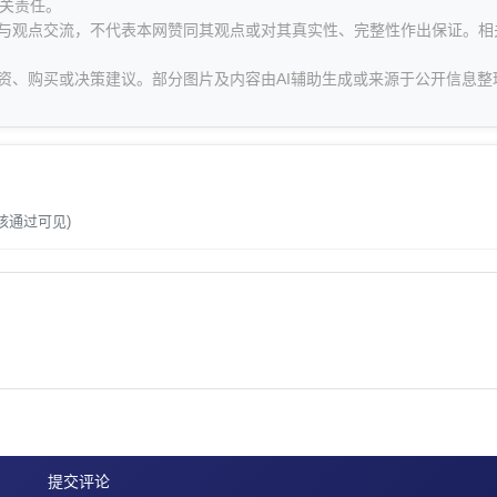
关责任。
息与观点交流，不代表本网赞同其观点或对其真实性、完整性作出保证。相
资、购买或决策建议。部分图片及内容由AI辅助生成或来源于公开信息整
。
核通过可见)
提交评论