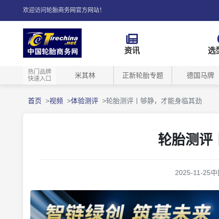
欢迎访问轮胎商务网官方网站！
资讯
选
热门品牌
米其林
正新轮胎专题
德国马牌
快速入口
首页
视频
体验测评
轮胎测评丨够静，才能身临其劲
轮胎测评
2025-11-25
中