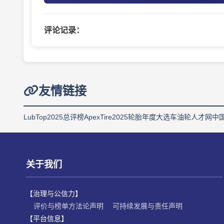
评论记录：
友情链接
LubTop2025总评榜
ApexTire2025轮胎年度大选
车油轮人才网
中
关于我们
【治理与公信力】
评价与榜单方法论声明
可持续发展与责任声明
【平台信息】