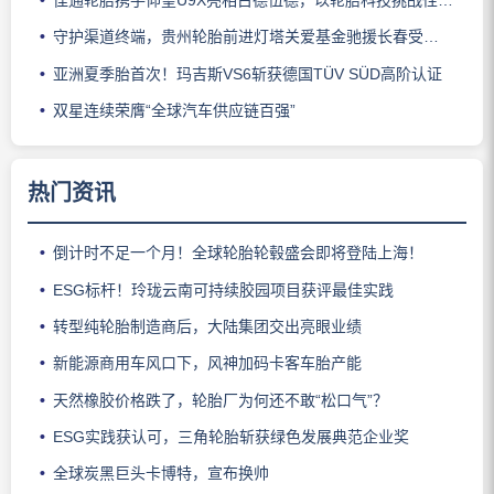
守护渠道终端，贵州轮胎前进灯塔关爱基金驰援长春受灾门店
亚洲夏季胎首次！玛吉斯VS6斩获德国TÜV SÜD高阶认证
双星连续荣膺“全球汽车供应链百强”
热门资讯
倒计时不足一个月！全球轮胎轮毂盛会即将登陆上海！
ESG标杆！玲珑云南可持续胶园项目获评最佳实践
转型纯轮胎制造商后，大陆集团交出亮眼业绩
新能源商用车风口下，风神加码卡客车胎产能
天然橡胶价格跌了，轮胎厂为何还不敢“松口气”？
ESG实践获认可，三角轮胎斩获绿色发展典范企业奖
全球炭黑巨头卡博特，宣布换帅