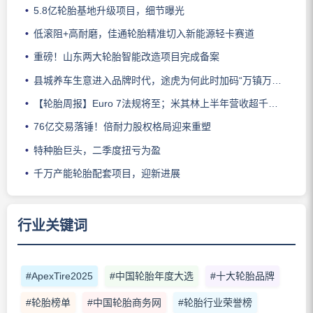
5.8亿轮胎基地升级项目，细节曝光
低滚阻+高耐磨，佳通轮胎精准切入新能源轻卡赛道
重磅！山东两大轮胎智能改造项目完成备案
县城养车生意进入品牌时代，途虎为何此时加码“万镇万店”？
【轮胎周报】Euro 7法规将至；米其林上半年营收超千亿；倍耐力上半年盈利稳增；龙星炭黑斩获欧洲近万吨订单
76亿交易落锤！倍耐力股权格局迎来重塑
特种胎巨头，二季度扭亏为盈
千万产能轮胎配套项目，迎新进展
行业关键词
#ApexTire2025
#中国轮胎年度大选
#十大轮胎品牌
#轮胎榜单
#中国轮胎商务网
#轮胎行业荣誉榜