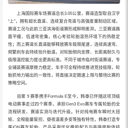
上海国际赛车场赛道总长3.05公里，赛道造型取自汉字
“上”，拥有超长直道、连续复合弯道与高强度重制动区域，
赛道工况与此前三亚滨海街道赛形成鲜明差异。三亚赛道路
面平缓、低速弯密集，核心考验轮胎湿热环境下的热稳定
性；而上赛道长直道能够释放赛车极限尾速，连续高速弯、
频繁刹车会持续抬升胎温，对轮胎侧向支撑、长距离耐久与
极限温控能力提出更高标准。不同于城市临时街道赛道，专
业铺装赛道摩擦力稳定，车手可全程持续推进竞技极限，轮
胎抓地力输出的一致性，将直接决定圈速上限与整场比赛的
策略空间。
自第 9 赛季携手Formula E至今，韩泰已伴随这项顶级
电动赛事走过四个赛季，承担Gen3 Evo赛车专属轮胎的全
流程研发、赛道实测与迭代升级。针对纯电赛车瞬时大扭
矩、全程能量管控、昼夜温差多变等独有特性，韩泰打造专
属iON赛车轮胎。产品采用优化橡胶配方与高强度胎体结