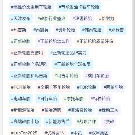
#高性价比乘用车轮胎
#节能省油卡客车轮胎
#天津发布
#轮胎行业盛典
#玲珑轮胎
#倍耐力
#玛吉斯
#泰凯英
#贵州轮胎
#韩泰轮胎
#邓禄普
#正新轮胎
#正新轮胎怎么样
#正新轮胎质量好吗
#正新轮胎靠谱吗
#正新轮胎品牌实力
#正新轮胎产品矩阵
#正新轮胎全球布局
#正新轮胎和玛吉斯
#玛吉斯轮胎
#乘用车轮胎
#PCR轮胎
#全钢卡客车轮胎
#TBR轮胎
#两轮车胎
#电动车胎
#自行车胎
#摩托车胎
#特种轮胎
#新能源轮胎
#轮胎选购
#普洛奇轮胎
#绿动工坊
#高端轮胎市场
#新能源售后
#战略合作
#赛轮
#LubTop2025
#优科豪马
#中策
#双星集团