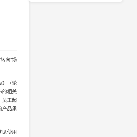
转向“场
s》（轮
布的相关
，员工超
的产品承
常见使用