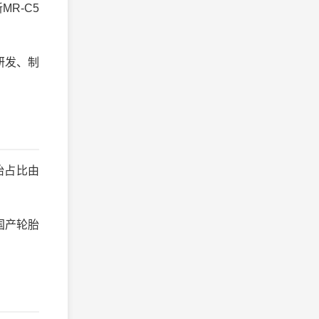
R-C5
研发、制
胎占比由
国产轮胎