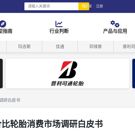
登录
|
注册
型指南
行业判断
产品与应用
玛吉斯
佳通
邓禄普
普利
场调研白皮书
性价比轮胎消费市场调研白皮书