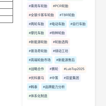
#乘用车轮胎
#PCR轮胎
#全钢卡客车轮胎
#TBR轮胎
#两轮车胎
#电动车胎
#自行车胎
#摩托车胎
#特种轮胎
#新能源轮胎
#轮胎选购
#普洛奇轮胎
#绿动工坊
#高端轮胎市场
#新能源售后
#战略合作
#赛轮
#LubTop2025
#优科豪马
#中策
#双星集团
#韩泰
#品牌能力分析
#体系化制造