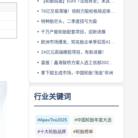
【轮胎周报】Euro 7法规将至；米其林上半年营收超千亿；倍耐力上半年盈利稳增；龙星炭黑斩获欧洲近万吨订单
76亿交易落锤！倍耐力股权格局迎来重塑
特种胎巨头，二季度扭亏为盈
千万产能轮胎配套项目，迎新进展
欧洲市场爆发，知名胎企单季狂揽41亿元
24亿元高端橡胶项目，有新进展！
喜报｜鑫海智桥方案入选工信部2025工业互联网“链网协同”典型案例
拿下超五成市场，中国轮胎“淘金”非洲
行业关键词
#ApexTire2025
#中国轮胎年度大选
#十大轮胎品牌
#轮胎榜单