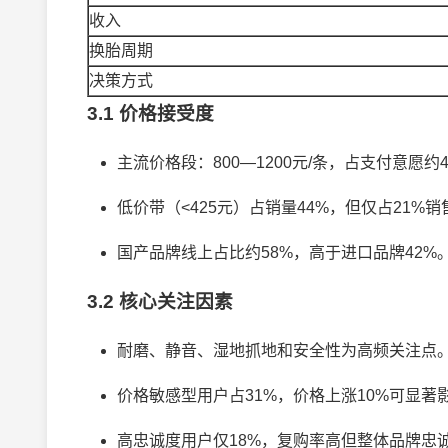
收入
换胎周期
决策方式
3.1 价格接受度
主流价格段：800—1200元/条，占支付意愿约
低价带（<425元）占销量44%，但仅占21%销
国产品牌线上占比约58%，高于进口品牌42%
3.2 核心关注因素
耐磨、静音、湿地抓地和安全性为高频关注点
价格敏感型用户占31%，价格上涨10%可显著
高忠诚度用户仅18%，复购率高但整体品牌忠