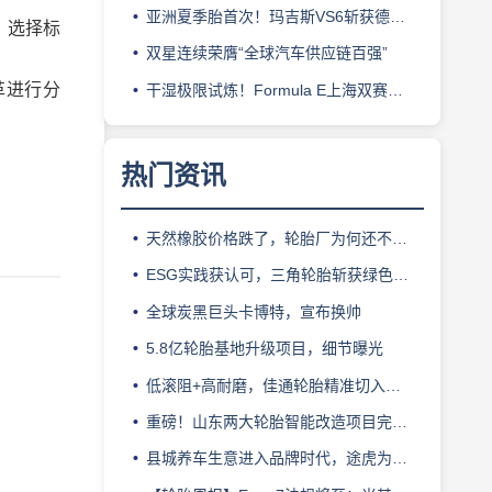
亚洲夏季胎首次！玛吉斯VS6斩获德国TÜV SÜD高阶认证
，选择标
双星连续荣膺“全球汽车供应链百强”
革进行分
干湿极限试炼！Formula E上海双赛见证韩泰iON赛车轮胎硬核实力
热门资讯
天然橡胶价格跌了，轮胎厂为何还不敢“松口气”？
ESG实践获认可，三角轮胎斩获绿色发展典范企业奖
全球炭黑巨头卡博特，宣布换帅
5.8亿轮胎基地升级项目，细节曝光
低滚阻+高耐磨，佳通轮胎精准切入新能源轻卡赛道
重磅！山东两大轮胎智能改造项目完成备案
县城养车生意进入品牌时代，途虎为何此时加码“万镇万店”？