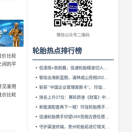
微信公众号二维码
轮胎热点排行榜
性价比轮
之间的平
低滚阻+高耐磨，佳通轮胎精准切入新能源轻卡赛道
智绘出海新蓝图，浦林成山亮相2026泰中合作博览会
常见家用
斩获 “中国企业管理奥斯卡”， 玲珑轮胎蝉联 BMC 大奖
性价比轮
排名上升27位：赛轮跻身《财富》中国500强背后的增长逻辑
新能源配套再下一城！玲珑轮胎携手小鹏L03全球上市
佳通轮胎携手仰望U9X亮相古德伍德，以轮胎科技挑战性能边界
守护渠道终端，贵州轮胎前进灯塔关爱基金驰援长春受灾门店