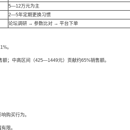
5—12万元为主
2—5年定期更换习惯
论坛调研 → 参数比对 → 平台下单
41%。
售额；中高区间（425—1449元）贡献约65%销售额。
。
。
影响购买行为。
诚有限。