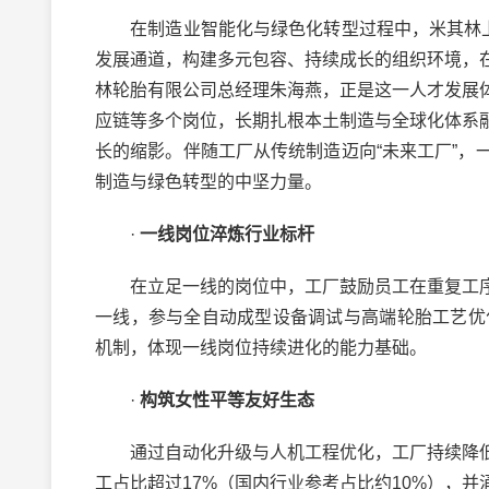
在制造业智能化与绿色化转型过程中，米其林上海
发展通道，构建多元包容、持续成长的组织环境，
林轮胎有限公司总经理朱海燕，正是这一人才发展
应链等多个岗位，长期扎根本土制造与全球化体系
长的缩影。伴随工厂从传统制造迈向“未来工厂”
制造与绿色转型的中坚力量。
·
一线岗位
淬炼
行业
标杆
在立足一线的岗位中，工厂鼓励员工在重复工序
一线，参与全自动成型设备调试与高端轮胎工艺优
机制，体现一线岗位持续进化的能力基础。
·
构筑女性平等友好生态
通过自动化升级与人机工程优化，工厂持续降低
工占比超过17%（国内行业参考占比约10%），