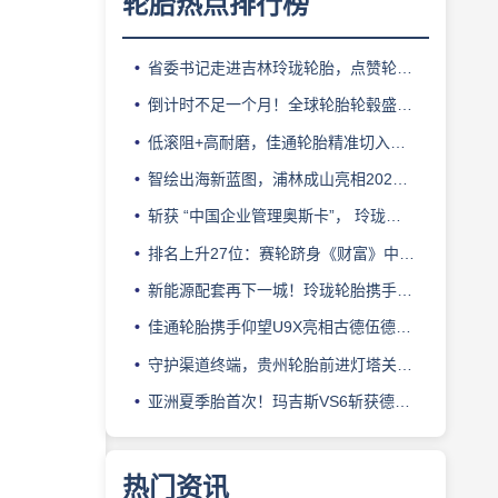
轮胎热点排行榜
省委书记走进吉林玲珑轮胎，点赞轮胎智造标杆
倒计时不足一个月！全球轮胎轮毂盛会即将登陆上海！
低滚阻+高耐磨，佳通轮胎精准切入新能源轻卡赛道
智绘出海新蓝图，浦林成山亮相2026泰中合作博览会
斩获 “中国企业管理奥斯卡”， 玲珑轮胎蝉联 BMC 大奖
排名上升27位：赛轮跻身《财富》中国500强背后的增长逻辑
新能源配套再下一城！玲珑轮胎携手小鹏L03全球上市
佳通轮胎携手仰望U9X亮相古德伍德，以轮胎科技挑战性能边界
守护渠道终端，贵州轮胎前进灯塔关爱基金驰援长春受灾门店
亚洲夏季胎首次！玛吉斯VS6斩获德国TÜV SÜD高阶认证
热门资讯