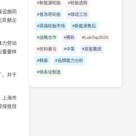
#新能源轮胎
#轮胎选购
保设施同
#普洛奇轮胎
#绿动工坊
出贡献企
#高端轮胎市场
#新能源售后
#战略合作
#赛轮
#LubTop2025
体力劳动
#优科豪马
#中策
#双星集团
的重要样
#韩泰
#品牌能力分析
#体系化制造
厂，并于
、上海市
零排放目