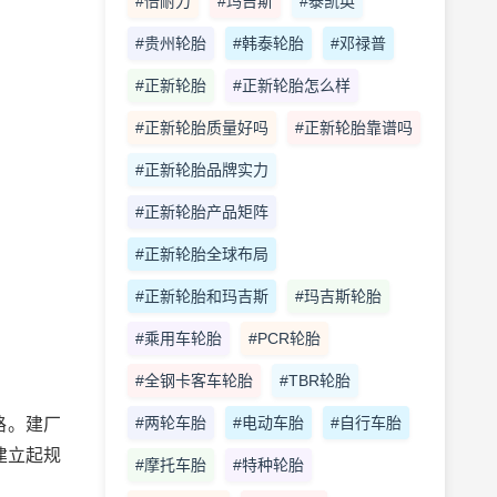
#倍耐力
#玛吉斯
#泰凯英
#贵州轮胎
#韩泰轮胎
#邓禄普
#正新轮胎
#正新轮胎怎么样
#正新轮胎质量好吗
#正新轮胎靠谱吗
#正新轮胎品牌实力
#正新轮胎产品矩阵
#正新轮胎全球布局
#正新轮胎和玛吉斯
#玛吉斯轮胎
#乘用车轮胎
#PCR轮胎
#全钢卡客车轮胎
#TBR轮胎
#两轮车胎
#电动车胎
#自行车胎
路。建厂
建立起规
#摩托车胎
#特种轮胎