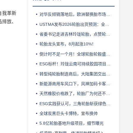
自我革新
对华反倾销落地后，欧洲替换胎市场迎来拐点
品排放、
USTMA发布2026轮胎出货预测：全年3.303 亿条
省委书记走进吉林玲珑轮胎，点赞轮胎智造标杆
轮胎龙头宣布，8月起涨10%！
倒计时不足一个月！全球轮胎轮毂盛会即将登陆上海！
ESG标杆！玲珑云南可持续胶园项目获评最佳实践
转型纯轮胎制造商后，大陆集团交出亮眼业绩
新能源商用车风口下，风神加码卡客车胎产能
天然橡胶价格跌了，轮胎厂为何还不敢“松口气”？
ESG实践获认可，三角轮胎斩获绿色发展典范企业奖
全球炭黑巨头卡博特，宣布换帅
5.8亿轮胎基地升级项目，细节曝光