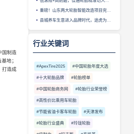
低滚阻+高耐磨，佳通轮胎精准切入新能源轻卡赛道
重磅！山东两大轮胎智能改造项目完成备案
县城养车生意进入品牌时代，途虎为何此时加码“万镇万店”？
行业关键词
中国制造
造基地；
#ApexTire2025
#中国轮胎年度大选
，打造成
#十大轮胎品牌
#轮胎榜单
#中国轮胎商务网
#轮胎行业荣誉榜
#高性价比乘用车轮胎
#节能省油卡客车轮胎
#天津发布
#轮胎行业盛典
#玲珑轮胎